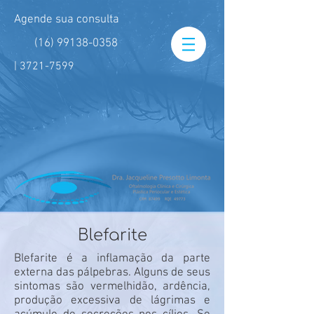
Agende sua consulta
(16) 99138-0358
|
3721-7599
Blefarite
Blefarite é a inflamação da parte
externa das pálpebras. Alguns de seus
sintomas são vermelhidão, ardência,
produção excessiva de lágrimas e