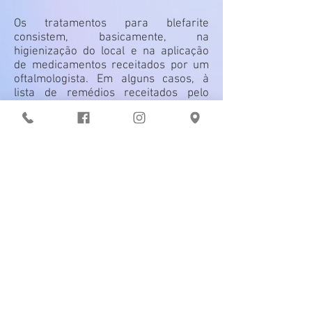
Os tratamentos para blefarite
consistem, basicamente, na
higienização do local e na aplicação
de medicamentos receitados por um
oftalmologista. Em alguns casos, à
lista de remédios receitados pelo
médico pode incluir antibióticos e
corticóides. Além disso, o médico
também fará o possível para mapear
o que está causando o problema e
tratar a doença de origem.
VOLTAR
Atendemos o convênio UNIMED