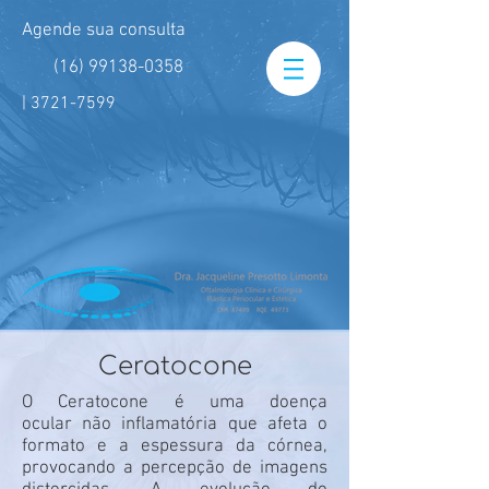
Agende sua consulta
(16) 99138-0358
|
3721-7599
Ceratocone
O Ceratocone é uma doença
ocular não inflamatória que afeta o
formato e a espessura da córnea,
provocando a percepção de imagens