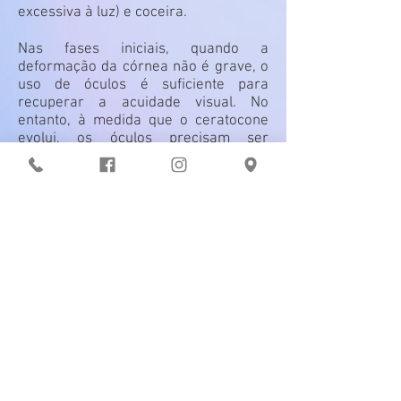
excessiva à luz) e coceira.
Nas fases iniciais, quando a
deformação da córnea não é grave, o
uso de óculos é suficiente para
recuperar a acuidade visual. No
entanto, à medida que o ceratocone
evolui, os óculos precisam ser
substituídos por lentes de contato, que
ajudam a ajustar a superfície anterior
da córnea e a corrigir o astigmatismo
irregular provocado pela
deformidade.
VOLTAR
Atendemos o convênio UNIMED