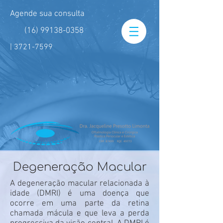
Agende sua consulta
(16) 99138-0358
|
3721-7599
Degeneração Macular
A degeneração macular relacionada à
idade (DMRI) é uma doença que
ocorre em uma parte da retina
chamada mácula e que leva a perda