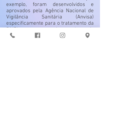
exemplo, foram desenvolvidos e
aprovados pela Agência Nacional de
Vigilância Sanitária (Anvisa)
especificamente para o tratamento da
DMRI e para o uso intraocular, pois
oferecem segurança e eficácia aos
pacientes.
VOLTAR
Atendemos o convênio UNIMED
Dra. Jacqueline Presotto Limonta 2022 |
Todos os direitos reservados